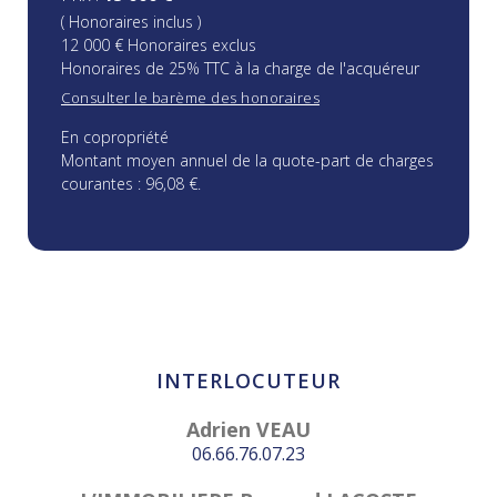
( Honoraires inclus )
12 000 € Honoraires exclus
Honoraires de 25% TTC à la charge de l'acquéreur
Consulter le barème des honoraires
En copropriété
Montant moyen annuel de la quote-part de charges
courantes : 96,08 €.
INTERLOCUTEUR
Adrien VEAU
06.66.76.07.23