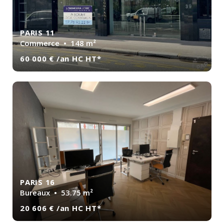
PARIS 11
Commerce
• 148 m²
60 000 € /an HC HT*
PARIS 16
Bureaux
• 53.75 m²
20 606 € /an HC HT*