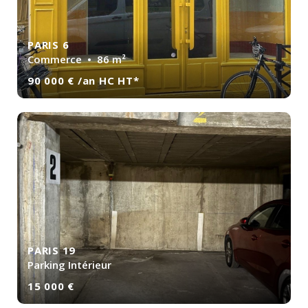
PARIS 6
Commerce
• 86 m²
90 000 € /an HC HT*
PARIS 19
Parking Intérieur
15 000 €